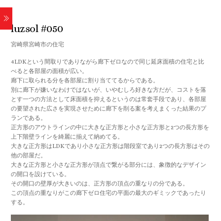
2008
luzsol #050
宮崎県宮崎市の住宅
4LDKという間取りでありながら廊下ゼロなので同じ延床面積の住宅と比
べると各部屋の面積が広い。
廊下に取られる分を各部屋に割り当ててるからである。
別に廊下が嫌いなわけではないが、いやむしろ好きな方だが、コストを落
とす一つの方法として床面積を抑えるというのは常套手段であり、各部屋
の要望された広さを実現させために廊下を削る案を考えまくった結果のプ
ランである。
正方形のアウトラインの中に大きな正方形と小さな正方形と2つの長方形を
上下階壁ラインを綺麗に揃えて納めてる。
大きな正方形はLDKであり小さな正方形は階段室であり2つの長方形はその
他の部屋だ。
大きな正方形と小さな正方形が頂点で繋がる部分には、象徴的なデザイン
の開口を設けている。
その開口の壁厚が大きいのは、正方形の頂点の重なりの分である。
この頂点の重なりがこの廊下ゼロ住宅の平面の最大のギミックであったり
する。