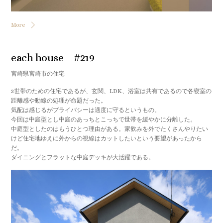
More
each house #219
宮崎県宮崎市の住宅
3世帯のための住宅であるが、玄関、LDK、浴室は共有であるので各寝室の
距離感や動線の処理が命題だった。
気配は感じるがプライバシーは適度に守るというもの。
今回は中庭型とし中庭のあっちとこっちで世帯を緩やかに分離した。
中庭型としたのはもうひとつ理由がある。家飲みを外でたくさんやりたい
けど住宅地ゆえに外からの視線はカットしたいという要望があったから
だ。
ダイニングとフラットな中庭デッキが大活躍である。