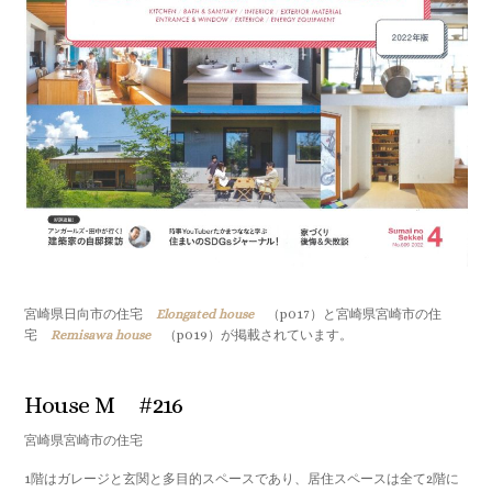
宮崎県日向市の住宅
Elongated house
（p017）と宮崎県宮崎市の住
宅
Remisawa house
（p019）が掲載されています。
House M #216
宮崎県宮崎市の住宅
1階はガレージと玄関と多目的スペースであり、居住スペースは全て2階に