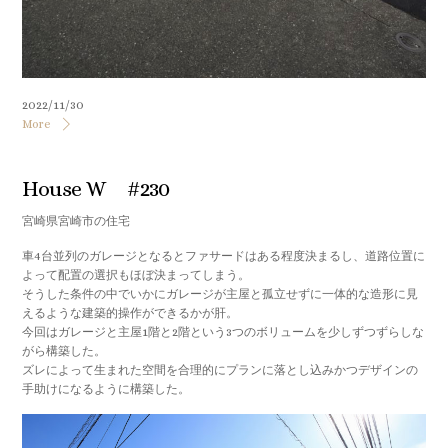
2022/11/30
More
House W #230
宮崎県宮崎市の住宅
車4台並列のガレージとなるとファサードはある程度決まるし、道路位置に
よって配置の選択もほぼ決まってしまう。
そうした条件の中でいかにガレージが主屋と孤立せずに一体的な造形に見
えるような建築的操作ができるかが肝。
今回はガレージと主屋1階と2階という3つのボリュームを少しずつずらしな
がら構築した。
ズレによって生まれた空間を合理的にプランに落とし込みかつデザインの
手助けになるように構築した。