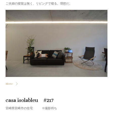
ご夫婦の寝室は無く、リビングで寝る。理想だ。
More
casa isolableu #217
宮崎県宮崎市の住宅 ※撮影待ち