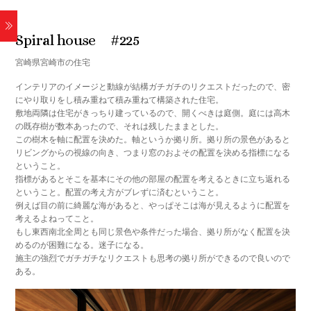
2022
Spiral house #225
宮崎県宮崎市の住宅
インテリアのイメージと動線が結構ガチガチのリクエストだったので、密
にやり取りをし積み重ねて積み重ねて構築された住宅。
敷地両隣は住宅がきっちり建っているので、開くべきは庭側。庭には高木
の既存樹が数本あったので、それは残したままとした。
この樹木を軸に配置を決めた。軸というか拠り所。拠り所の景色があると
リビングからの視線の向き、つまり窓のおよその配置を決める指標になる
ということ。
指標があるとそこを基本にその他の部屋の配置を考えるときに立ち返れる
ということ。配置の考え方がブレずに済むということ。
例えば目の前に綺麗な海があると、やっぱそこは海が見えるように配置を
考えるよねってこと。
もし東西南北全周とも同じ景色や条件だった場合、拠り所がなく配置を決
めるのが困難になる。迷子になる。
施主の強烈でガチガチなリクエストも思考の拠り所ができるので良いので
ある。