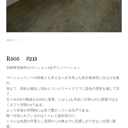
More
R505 #215
宮崎県宮崎市のマンション1住戸リノベーション
マンションリノベの鉄板とも言えるべき天井ぶち抜き躯体現し仕上げを敢
行。
加えて、床組も撤去し現れたコンクリートスラブに染色の塗装を施して完
了。
元々3LDKの構成を2LDKに変更。しかし2も完全に仕切られた部屋ではな
くロフト空間の2である。
よって全体が空間的には全て繋がっている住戸である。
唯一仕切られているのはトイレと脱衣室だけ。
トイレは丸型の平面とし玄関からの奥までに見通しができない位置に配
置。