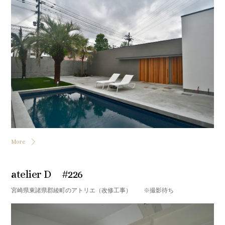
More
atelier D #226
宮崎県東諸県郡綾町のアトリエ（改修工事） ※撮影待ち