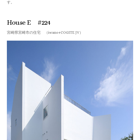
す。
House E #224
宮崎県宮崎市の住宅 （iwano+COGITE JV）