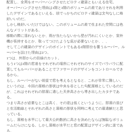
配置し、全周をオーバーハングさせたピロティ建築ともいえる住宅。
オーバーハングさせた理由は1階と2階のボリュームの差でありそれを利用
したデザインであるといえる。頭でっかちのピロティ建築は文句なしに格
好いいのだ。
しかし格好いいだけではない。このボリュームの差で生まれた空間には色
んなメリットがある。
移動の際に濡れないとか、雨が当たらないから壁が汚れにくいとか、室外
機が長持するとか、取ってつけたような庇が必要ないとか、、、
そしてこの建築のデザインのポイントでもある2階部分を覆うルーバー。ル
ーバーを設けた理由は2つ。
1つは、外部からの目線のカット。
もう1つは2階の窓達をそれぞれの場所にそれぞれのサイズでバラバラに配
置してもルーバーがあることでファサードのデザインをコントロールでき
るから。
もし、ルーバーがない前提で窓を考えるとなると、これが非常に難しい。
というのは、今回の屋根の形状は中央を谷とした勾配屋根としているのだ
が、これはそれぞれの部屋に適した天井高さから導き出したカタチであ
る。
つまり高さが必要なとこは高く、その逆は低くというように。部屋の並び
と生活動線とそれぞれの高さと屋根の形状を同時に考えての最適解だと思
っている。
もし、屋根を水平にして最大公約数的に高さを決めたならば無駄なボリュ
ームだらけになる。しかし屋根が水平だと窓の配置はデザイン的に楽であ
る。