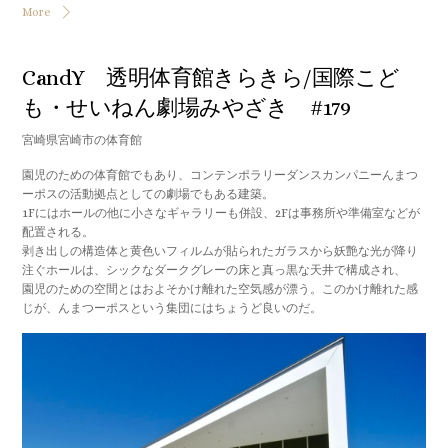
More
CandY 透明体育館きらきら/国際こど
も・せいねん劇場みやざき #179
宮崎県宮崎市の体育館
園児のための体育館でもあり、コンテンポラリーダンスカンパニーんまつ
ーポスの活動拠点としての劇場でもある建築。
1Fにはホールの他に小さなギャラリーも併設、2Fは事務所や準備室などが
配置される。
剥き出しの構造体と黄色いフィルムが貼られたガラスから妖艶な光が降り
注ぐホールは、シックなダークグレーの床と真っ黒な天井で構成され、
園児のための空間とはおよそかけ離れた空気感が漂う。このかけ離れた感
じが、んまつーポスという集団にはちょうど良いのだ。