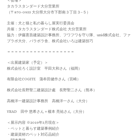
＜会場＞
タカラスタンダード大分営業所
（〒870-0955 大分県大分市下郡南３丁目３−５）
主催：犬と猫と私の暮らし展実行委員会
共催：タカラスタンダード株式会社 大分営業所
協力：伊藤憲吾建築設計事務所、フワフワを守り隊、unid株式会社、ファ
ブラボ大分、パラボラ舎、株式会社いろは建築技巧
＝＝＝＝＝＝＝＝＝＝＝＝＝＝＝＝＝＝
＜出展建築家（予定）＞
株式会社ろく設計室 平田大和さん（福岡）
有限会社COGITE 蒲牟田健作さん（宮崎）
株式会社長野聖二建築設計處 長野聖二さん（熊本）
高橋洋一建築設計事務所 高橋洋一さん（大分）
YRAD 田中 悠希さん＋榎本 亮祐さん（大分）
＜展示内容 ※2019年3月現在＞
・ペットと暮らす建築事例紹介
・建築資材のペット対応品紹介