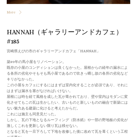
More
HANNAH（ギャラリーアンドカフェ）
#185
宮崎県えびの市のギャラリーアンドカフェ「HANNAH」
築89年の馬小屋をリノベーション。
既存の小屋のコンディションは良くなかった。屋根からの経年の漏水によ
る各所の劣化やそもそも馬小屋であるので吹きっ晒し故の各所の劣化など
キリがなかった。
この小屋をカフェにするにはまずは室内化することが必須であり、それに
はまずは漏水を塞がなければいけない。
屋根には時を経て風格を成した瓦が葺かれており、壁や室内はモダンに変
化させてもこの瓦は生かしたい、古いものと新しいものの融合で新築には
ない魅力ある建築に化けると考えたからだ。
これには施主も同意見だった。
しかし、瓦の下地となるルーフィング（防水紙）や一部の野地板の劣化が
激しくこれを更新しない限り瓦は残せない。
となると瓦を一旦下ろして下地を改修した後に改めて瓦を葺くという工程