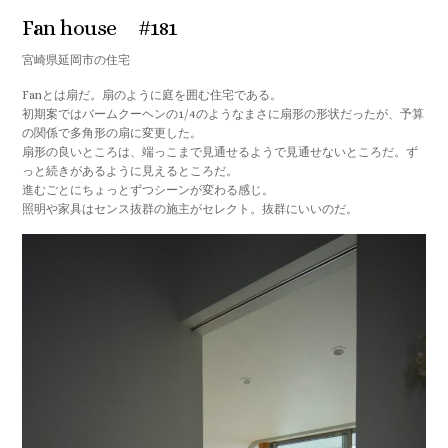
Fan house #181
宮崎県延岡市の住宅
Fanとは扇だ。扇のように庭を囲む住宅である。
初期案ではバームクーヘンの1/4のようなまさに扇形の形状だったが、予算
の関係で多角形の扇に変更した。
扇形の良いところは、端っこまで見通せるようで見通せないところだ。ず
っと続きがあるように見えるところだ。
進むごとにちょっとずつシーンが変わる感じ。
照明や家具はセンス抜群の施主がセレクト。抜群にいいのだ。