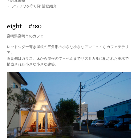
・関連書籍
・ フワフワを守り隊 活動紹介
eight #180
宮崎県宮崎市のカフェ
レッドシダー葺き屋根の三角形の小さな小さなアンニュイなカフェテテリ
ア。
両妻側はガラス、床から屋根のてっぺんまでリズミカルに配された垂木で
構成された小さな小さな建築。