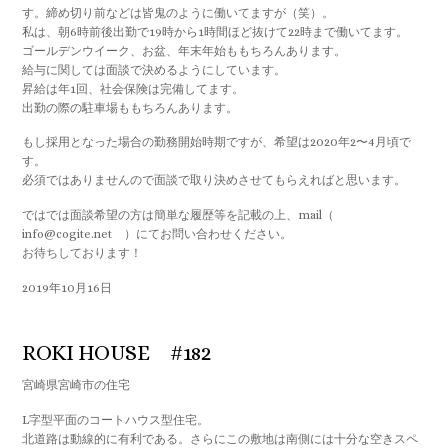
す。締め切り前などは皆鬼のように働いてますが（笑）。
私は、朝6時前後出勤で19時から1時間ほど抜けて22時まで働いてます。
ゴールデンウイーク、お盆、年末年始ももちろんあります。
給与に関しては面談で決めるようにしています。
昇給は年1回、社会保険は完備してます。
出勤の際の駐車場ももちろんあります。
もし採用となった場合の勤務開始時期ですが、希望は2020年2〜4月頃で
す。
必須ではありませんので面談で取り決めさせてもらえればと思います。
ではでは面談希望の方は簡単な履歴等を記載の上、mail（
info@cogite.net ）にてお問い合わせください。
お待ちしております！
2019年10月16日
ROKI HOUSE #182
宮崎県宮崎市の住宅
L字型平面のコートハウス型住宅。
北道路は動線的に有利である。さらにこの敷地は南側には十分な空きスペ