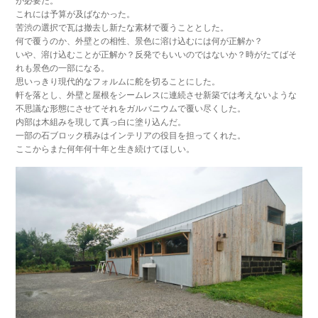
が必要だ。
これには予算が及ばなかった。
苦渋の選択で瓦は撤去し新たな素材で覆うこととした。
何で覆うのか、外壁との相性、景色に溶け込むには何が正解か？
いや、溶け込むことが正解か？反発でもいいのではないか？時がたてばそ
れも景色の一部になる。
思いっきり現代的なフォルムに舵を切ることにした。
軒を落とし、外壁と屋根をシームレスに連続させ新築では考えないような
不思議な形態にさせてそれをガルバニウムで覆い尽くした。
内部は木組みを現して真っ白に塗り込んだ。
一部の石ブロック積みはインテリアの役目を担ってくれた。
ここからまた何年何十年と生き続けてほしい。