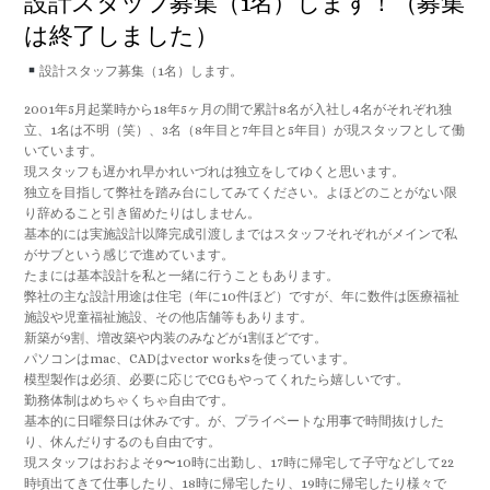
設計スタッフ募集（1名）します！（募集
は終了しました）
設計スタッフ募集（1名）します。
2001年5月起業時から18年5ヶ月の間で累計8名が入社し4名がそれぞれ独
立、1名は不明（笑）、3名（8年目と7年目と5年目）が現スタッフとして働
いています。
現スタッフも遅かれ早かれいづれは独立をしてゆくと思います。
独立を目指して弊社を踏み台にしてみてください。よほどのことがない限
り辞めること引き留めたりはしません。
基本的には実施設計以降完成引渡しまではスタッフそれぞれがメインで私
がサブという感じで進めています。
たまには基本設計を私と一緒に行うこともあります。
弊社の主な設計用途は住宅（年に10件ほど）ですが、年に数件は医療福祉
施設や児童福祉施設、その他店舗等もあります。
新築が9割、増改築や内装のみなどが1割ほどです。
パソコンはmac、CADはvector worksを使っています。
模型製作は必須、必要に応じでCGもやってくれたら嬉しいです。
勤務体制はめちゃくちゃ自由です。
基本的に日曜祭日は休みです。が、プライベートな用事で時間抜けした
り、休んだりするのも自由です。
現スタッフはおおよそ9〜10時に出勤し、17時に帰宅して子守などして22
時頃出てきて仕事したり、18時に帰宅したり、19時に帰宅したり様々で