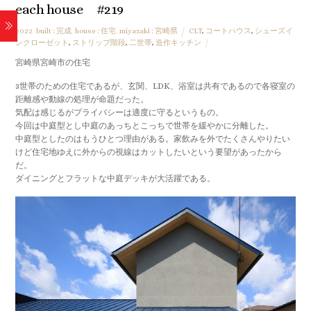
each house #219
2022
,
built : 完成
,
house : 住宅
,
miyazaki : 宮崎県
CLT
,
コートハウス
,
シューズイ
ンクローゼット
,
ストリップ階段
,
二世帯
,
造作キッチン
宮崎県宮崎市の住宅
3世帯のための住宅であるが、玄関、LDK、浴室は共有であるので各寝室の
距離感や動線の処理が命題だった。
気配は感じるがプライバシーは適度に守るというもの。
今回は中庭型とし中庭のあっちとこっちで世帯を緩やかに分離した。
中庭型としたのはもうひとつ理由がある。家飲みを外でたくさんやりたい
けど住宅地ゆえに外からの視線はカットしたいという要望があったから
だ。
ダイニングとフラットな中庭デッキが大活躍である。