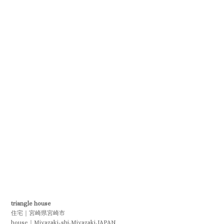
triangle house
住宅｜宮崎県宮崎市
house｜Miyazaki-shi,Miyazaki,JAPAN
設計：有限会社COGITE
施工：有限会社富永建設
構造：木造
規模：地上1階建て
敷地面積：1079.94m2（326.03坪）
延床面積：123.04m2（37.15坪）
設計期間：2022年5月～2022年10月
施工期間：2022年12月～2023年6月
撮影：studio marsh 沼口紀男（ドローン撮影のみ松田岳）
RU
ーーーーーーーーーーー
☆6/18（日）9：00-15：00 オープンハウス開催します☆
☆オープンハウス開催のお知らせ
宮崎県宮崎市の住宅「triangle house」のオープンハウスを下記のとおり
開催いたします。
■日時：2023年6月18日（日）9：00～15：00
■場所：宮崎県宮崎市