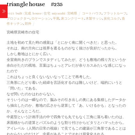
triangle house #235
2023
,
built : 完成
,
house : 住宅
,
miyazaki : 宮崎県
コートハウス
,
フラットルーフ
,
プロジェクター
,
ロケーション
,
平屋
,
床コンクリート
,
木製サッシ
,
炭化コルク
,
造
作キッチン
,
郊外
宮崎県宮崎市の住宅
土地を初めて見た時の感覚は「とにかく南に開くべきだ」と思った。
それは、南の方向には視界を遮るものがなく抜けが良好だったから。
しかし敷地はとにかく広い。
全室南向きのプランでスタディしてみたが、どうも敷地の残り方というか
余白がただの残地、言葉はちょっとアレだが余りカスみたいな感じになっ
たので
これはちょっと良くないないなってことで再考した。
三角形にたどり着いた経緯を言語化するのは難しいけど、端的にいうと
「閃いた」である。
なぜ閃いたのかはわからない。
そういうのは一瞬なので、脳みその引き出しの奥にある集積したデータか
ら抽出したのか、敷地の広さから逆算して「あ、いけるかも」となったの
か、そんなところだ。
中庭型という計画手法の中で四角でも丸でもなく三角に落ち着いたのは、
床面積からの逆算とパズルのような割り付けからピタリとハマったから。
アイレベル（人間の日常の視線）で見てもこの建築が三角形であることは
わからないのだけど、中庭があることでそれは視覚化される。