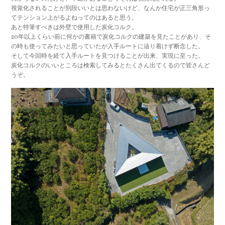
視覚化されることが別段いいとは思わないけど、なんか住宅が正三角形っ
てテンション上がるよねってのはあると思う。
あと特筆すべきは外壁で使用した炭化コルク。
20年以上くらい前に何かの書籍で炭化コルクの建築を見たことがあり、そ
の時も使ってみたいと思っていたが入手ルートに辿り着けず断念した。
そして今回時を経て入手ルートを見つけることが出来、実現に至った。
炭化コルクのいいところは検索してみるとたくさん出てくるので皆さんど
うぞ。