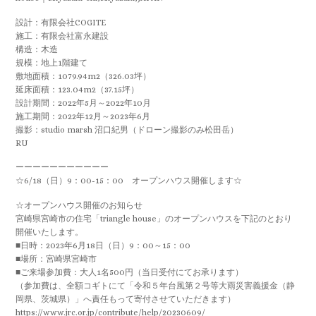
■ご来場参加費：大人1名500円（当日受付にてお承ります）
（参加費は、全額コギトにて「令和５年台風第２号等大雨災害義援金（静
岡県、茨城県）」へ責任もって寄付させていただきます）
https://www.jrc.or.jp/contribute/help/20230609/
■参加要項
+ 参加希望の方は、参加者全員の氏名住所を明記のうえ下記いづれかの方
法で、件名「triangle houseオープンハウス参加希望」にてメールまたは
メッセージにてお申し込みください。
申し込み確認後案内図等を返信致します。
★E mailから
info@cogite.net
★facebookから
https://www.facebook.com/cogite.net/
★instagramから
https://www.instagram.com/cogite_jp/
+ 小学生以下のお子様の宅内へのご来場は原則お断り致しております（だ
っこできるお子さまはこの限りではありません）。
+ 受付にてスリッパ、手袋を準備しておりますので着用願います。
+ バッグ等は壁に当たり汚れや傷が付く可能性もございますので極力車内
等に置いてての見学ということでお願いしております。
+ 撮影等は原則禁止とさせていただきます。
お施主さんのご好意によるオープンハウス開催です。