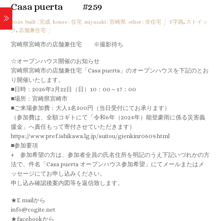
Casa puerta #259
2026
,
built : 完成
,
house : 住宅
,
miyazaki : 宮崎県
,
other : 非住宅
Y字路
,
ストイッ
ク
,
店舗兼住宅
宮崎県宮崎市の店舗兼住宅 ※撮影待ち
☆オープンハウス開催のお知らせ
宮崎県宮崎市の店舗兼住宅「Casa puerta」のオープンハウスを下記のとお
り開催いたします。
■日時：2026年3月22日（日）10：00～17：00
■場所：宮崎県宮崎市
■ご来場参加費：大人1名500円（当日受付にてお承ります）
（参加費は、全額コギトにて「令和6年（2024年）能登豪雨に係る災害義
援金」へ責任もって寄付させていただきます）
https://www.pref.ishikawa.lg.jp/suitou/gienkinr0609.html
■参加要項
+ 参加希望の方は、参加者全員の氏名住所を明記のうえ下記いづれかの方
法で、件名「Casa puerta オープンハウス参加希望」にてメールまたはメ
ッセージにてお申し込みください。
申し込み確認後案内図等を返信致します。
★E mailから
info@cogite.net
★facebookから