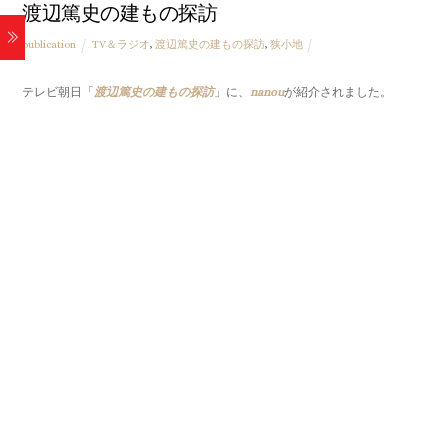
渡辺篤史の建もの探訪
publication
TV＆ラジオ
,
渡辺篤史の建もの探訪
,
狭小地
テレビ朝日「
渡辺篤史の建もの探訪
」に、
nanou
が紹介されました。