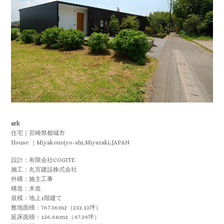
ark
住宅｜宮崎県都城市
House ｜Miyakonojyo-shi,Miyazaki,JAPAN
設計：有限会社COGITE
施工：丸宮建設株式会社
外構：施主工事
構造：木造
規模：地上1階建て
敷地面積：767.36m2（232.13坪）
延床面積：156.68m2（47.39坪）