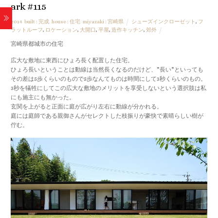
ark #115
2014
,
built : 完成
,
house : 住宅
,
miyazaki : 宮崎県
シューズインクローゼット
,
フ
ラットルーフ
,
ロケーション
,
大開口
,
平屋
,
造作キッチン
,
郊外
宮崎県都城市の住宅
広大な敷地に東西にひょろ長く配置した住宅。
ひょろ長いということは動線は当然長くなるのだけど、”長い”といっても
その差は5歩くらいのもので5歩なんてものは時間にして3秒くらいのもの。
3秒を犠牲にしてこの広大な敷地のメリットを享受しないという選択肢は私
にも施主にも無かった。
玄関を上がると正面に庭が広がり左右に動線が分かれる。
庭には庭師である親御さんがセレクトした枝振りが豪快で素晴らしい樹が
佇む。