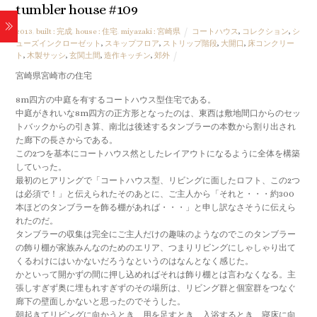
tumbler house #109
2013
,
built : 完成
,
house : 住宅
,
miyazaki : 宮崎県
コートハウス
,
コレクション
,
シ
ューズインクローゼット
,
スキップフロア
,
ストリップ階段
,
大開口
,
床コンクリー
ト
,
木製サッシ
,
玄関土間
,
造作キッチン
,
郊外
宮崎県宮崎市の住宅
8m四方の中庭を有するコートハウス型住宅である。
中庭がきれいな8m四方の正方形となったのは、東西は敷地間口からのセッ
トバックからの引き算、南北は後述するタンブラーの本数から割り出され
た廊下の長さからである。
この2つを基本にコートハウス然としたレイアウトになるように全体を構築
していった。
最初のヒアリングで「コートハウス型、リビングに面したロフト、この2つ
は必須で！」と伝えられたそのあとに、ご主人から「それと・・・約300
本ほどのタンブラーを飾る棚があれば・・・」と申し訳なさそうに伝えら
れたのだ。
タンブラーの収集は完全にご主人だけの趣味のようなのでこのタンブラー
の飾り棚が家族みんなのためのエリア、つまりリビングにしゃしゃり出て
くるわけにはいかないだろうなというのはなんとなく感じた。
かといって開かずの間に押し込めればそれは飾り棚とは言わなくなる。主
張しすぎず奥に埋もれすぎずのその場所は、リビング群と個室群をつなぐ
廊下の壁面しかないと思ったのでそうした。
朝起きてリビングに向かうとき、用を足すとき、入浴するとき、寝床に向