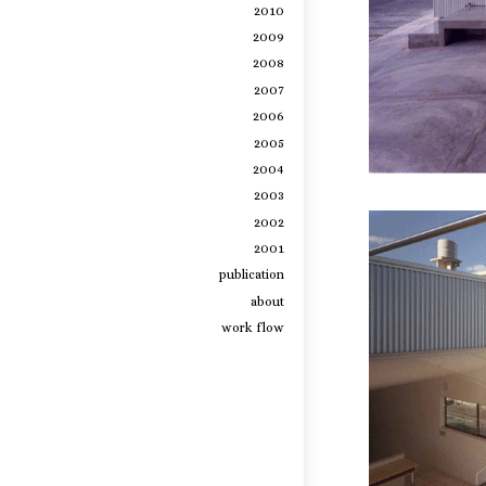
2010
2009
2008
2007
2006
2005
2004
2003
2002
2001
publication
about
work flow