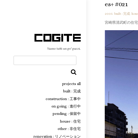
es+ #021
2005
,
built : 完成
,
hou
宮崎県清武町の住宅
検
索
projects all
built : 完成
construction : 工事中
on going : 進行中
pending : 保留中
house : 住宅
other : 非住宅
renovation : リノベーション