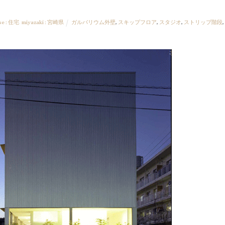
se : 住宅
,
miyazaki : 宮崎県
ガルバリウム外壁
,
スキップフロア
,
スタジオ
,
ストリップ階段