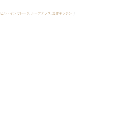
,
ビルトインガレージ
,
ルーフテラス
,
造作キッチン