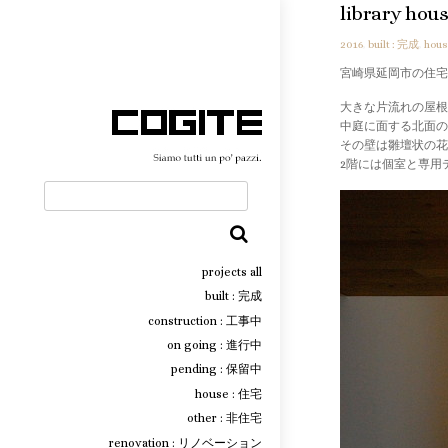
library hous
2016
,
built : 完成
,
hous
宮崎県延岡市の住宅
大きな片流れの屋根
中庭に面する北面の
その壁は雛壇状の花
2階には個室と専用
検
索
projects all
built : 完成
construction : 工事中
on going : 進行中
pending : 保留中
house : 住宅
other : 非住宅
renovation : リノベーション