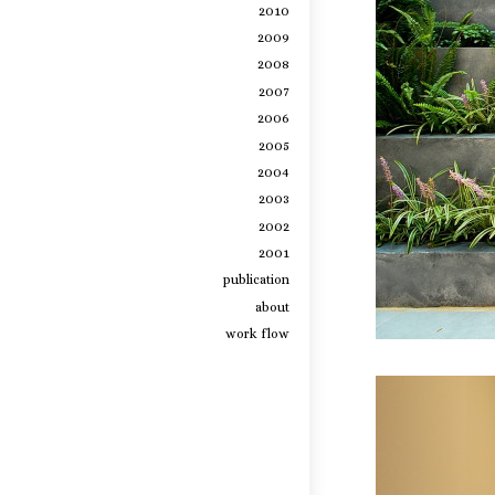
2010
2009
2008
2007
2006
2005
2004
2003
2002
2001
publication
about
work flow