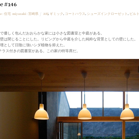
e #146
e : 住宅
,
miyazaki : 宮崎県
ASJ
,
ギミック
,
コートハウス
,
シューズインクローゼット
,
ビル
で優しく包んだおおらかな家には小さな図書室と中庭がある。
壁は閉じることにした。リビングから中庭を介した純粋な背景としての壁にした。
壇として日陰に強いシダ植物を拵えた。
テラス付きの図書室がある。この家の特等席だ。