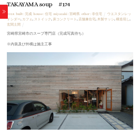
TAKAYAMA soup #174
2018
,
built : 完成
,
house : 住宅
,
miyazaki : 宮崎県
,
other : 非住宅
ウエスタンレッ
ドシダー
,
カフェ
,
ストイック
,
床コンクリート
,
店舗兼住宅
,
木製サッシ
,
構造現し
,
玄関土間
宮崎県宮崎市のスープ専門店（完成写真待ち）
※内装及び外構は施主工事